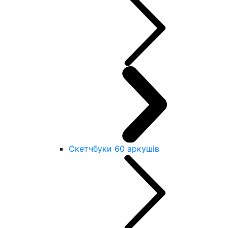
Скетчбуки 60 аркушів