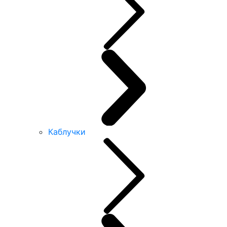
Каблучки