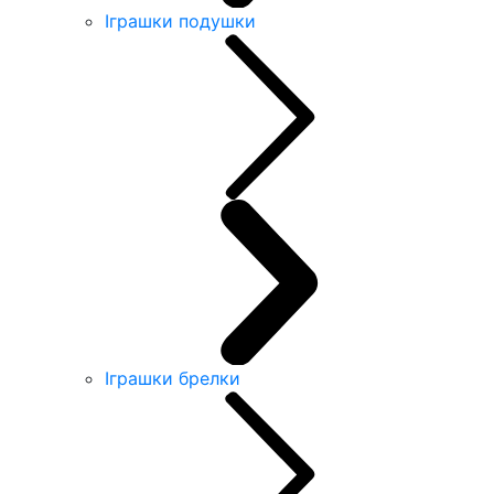
Іграшки подушки
Іграшки брелки