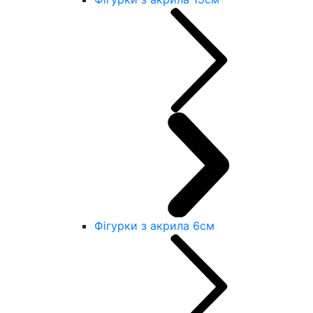
Фігурки з акрила 6см