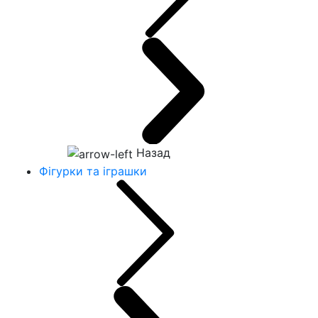
Назад
Фігурки та іграшки