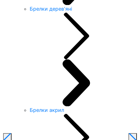
Брелки дерев'яні
Брелки акрил