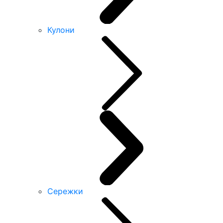
Кулони
Сережки