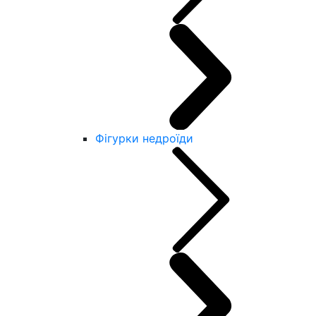
Фігурки недроїди