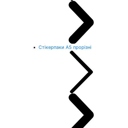
Стікерпаки А5 прорізні