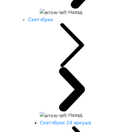
Назад
Скетчбуки
Назад
Скетчбуки 24 аркуша