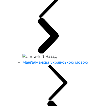
Назад
Манґа/Манхва українською мовою