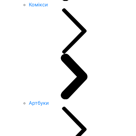
Комікси
Артбуки