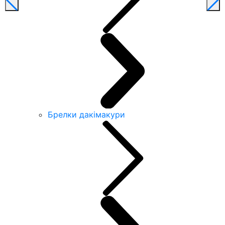
Брелки дакімакури