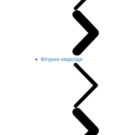
Фігурки недроїди