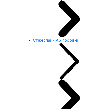
Стікерпаки А5 прорізні