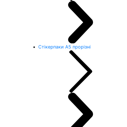
Стікерпаки А5 прорізні