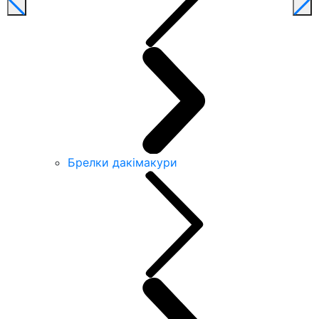
Брелки дакімакури