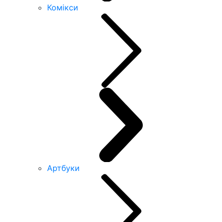
Комікси
Артбуки