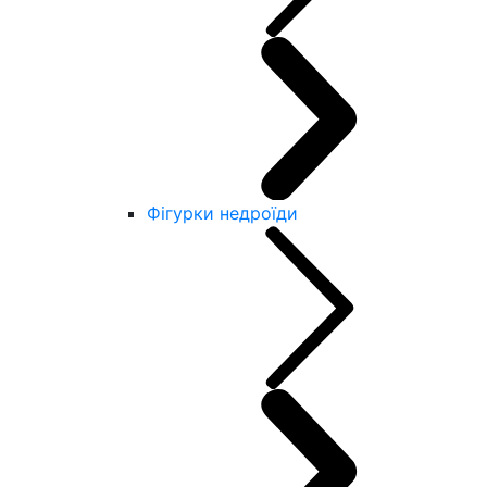
Фігурки недроїди