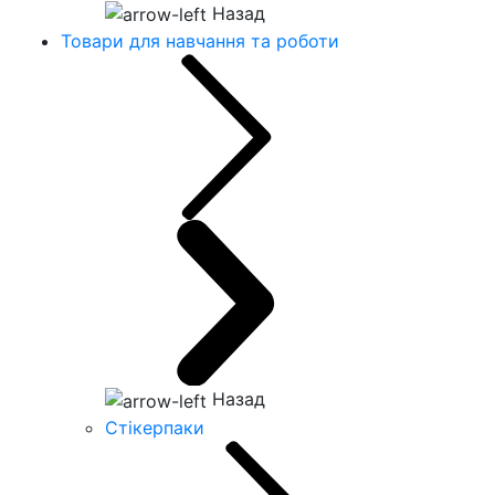
Назад
Товари для навчання та роботи
Назад
Стікерпаки