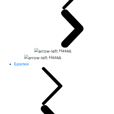
Назад
Назад
Брелки