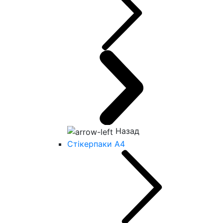
Назад
Стікерпаки А4