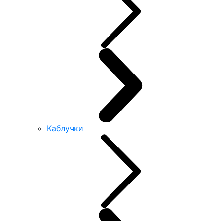
Каблучки