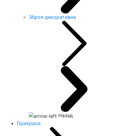
Зброя декоративна
Назад
Прикраси