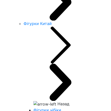
Фігурки Китай
Назад
Фігурки чібіки