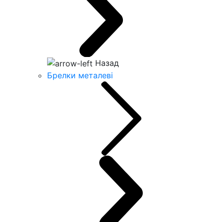
Назад
Брелки металеві