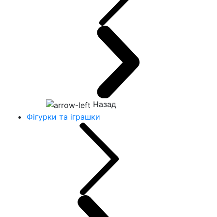
Назад
Фігурки та іграшки