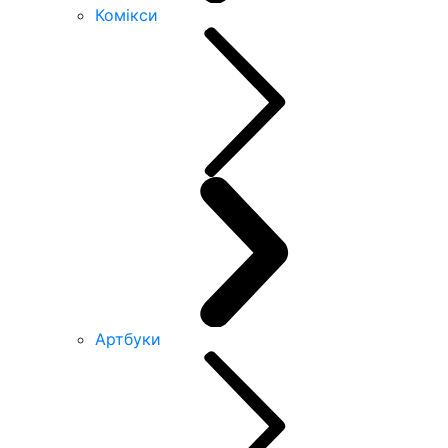
Комікси
Артбуки