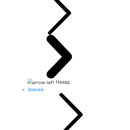
Назад
Значки