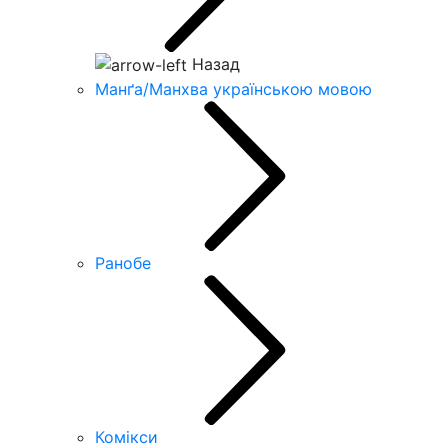
Назад
Манґа/Манхва українською мовою
Ранобе
Комікси