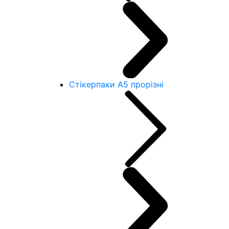
Стікерпаки А5 прорізні