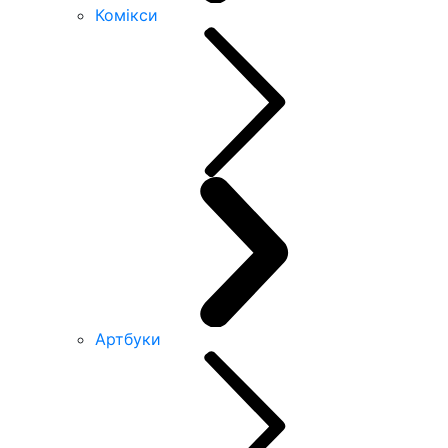
Комікси
Артбуки