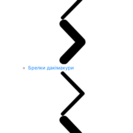
Брелки дакімакури