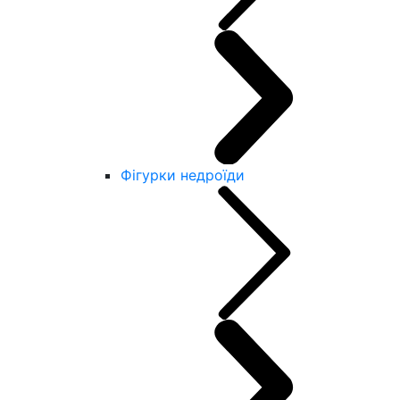
Фігурки недроїди