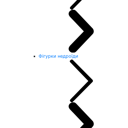
Фігурки недроїди