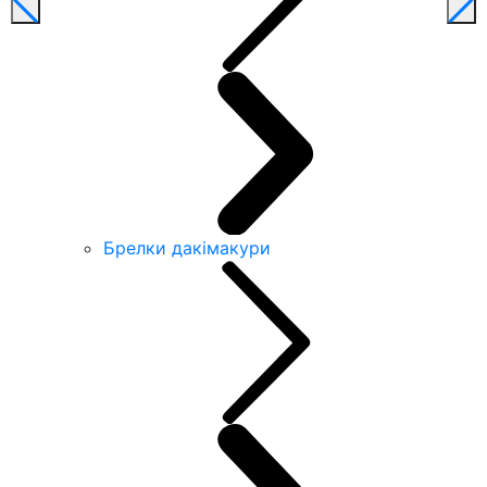
Брелки дакімакури