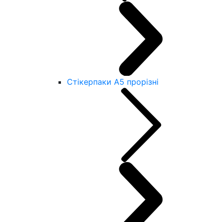
Стікерпаки А5 прорізні