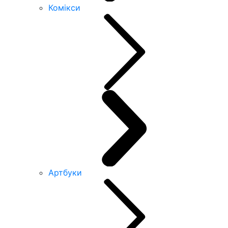
Комікси
Артбуки