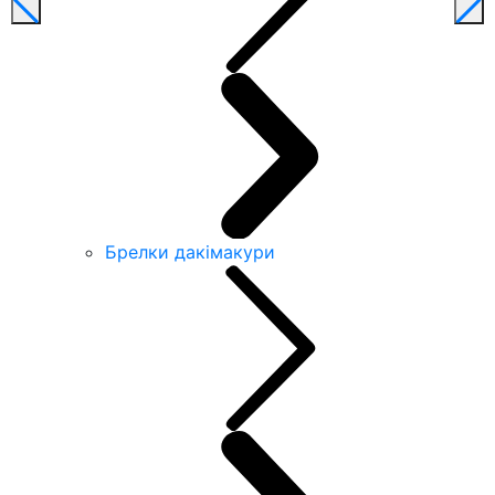
Брелки дакімакури