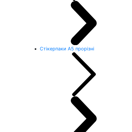
Стікерпаки А5 прорізні