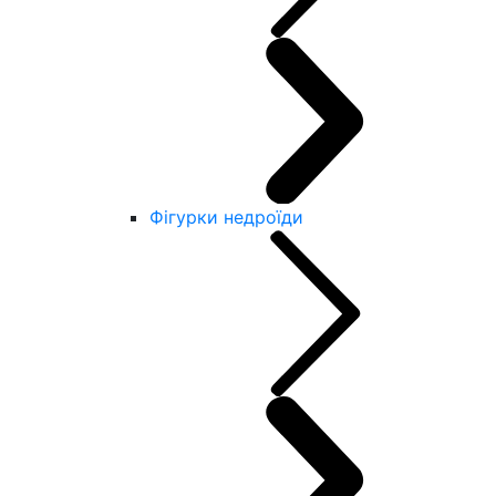
Фігурки недроїди