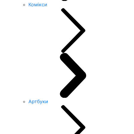
Комікси
Артбуки