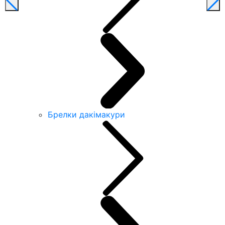
Брелки дакімакури