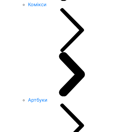
Комікси
Артбуки