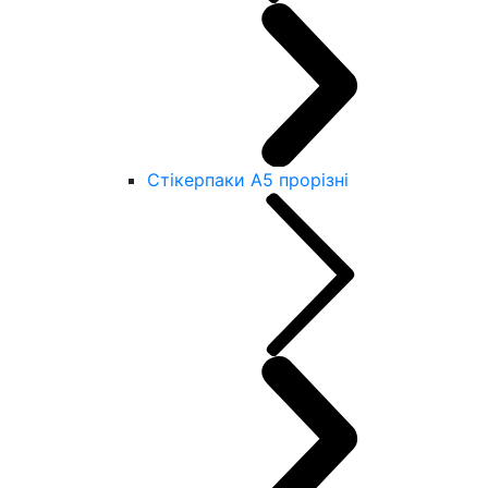
Стікерпаки А5 прорізні