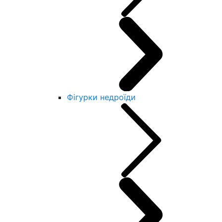
Фігурки недроїди