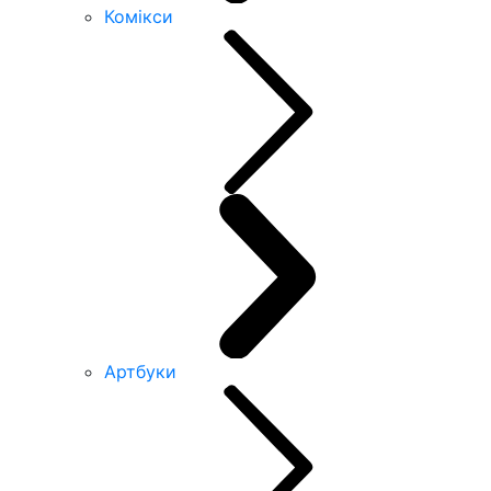
Комікси
Артбуки