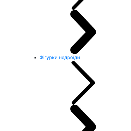
Фігурки недроїди