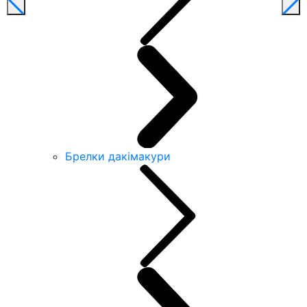
Брелки дакімакури