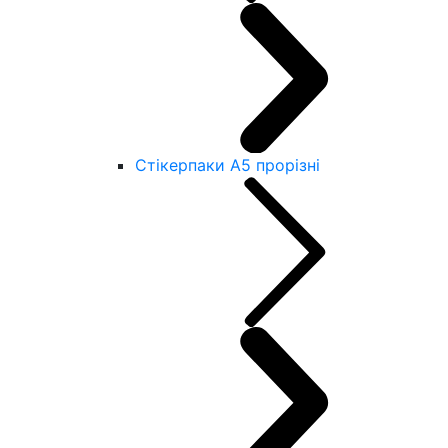
Стікерпаки А5 прорізні