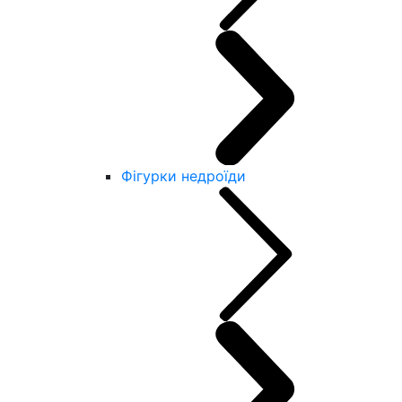
Фігурки недроїди