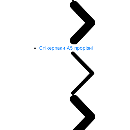
Стікерпаки А5 прорізні