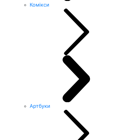
Комікси
Артбуки