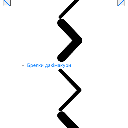
Брелки дакімакури