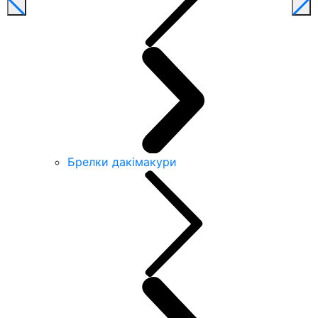
Брелки дакімакури