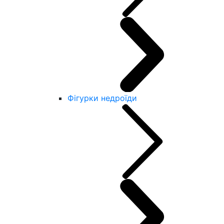
Фігурки недроїди