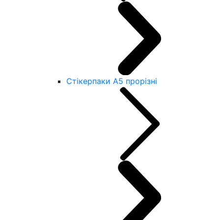
Стікерпаки А5 прорізні