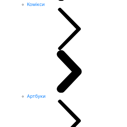
Комікси
Артбуки