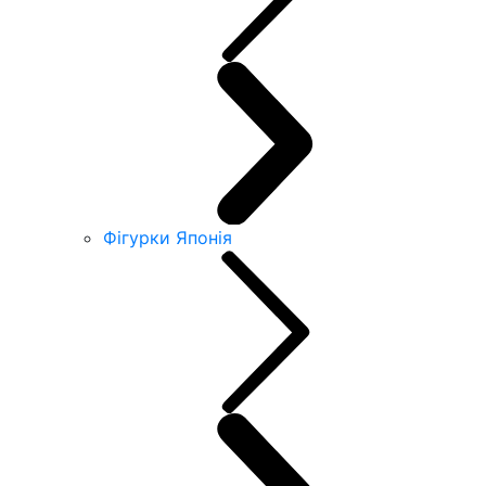
Фігурки Японія