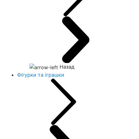
Назад
Фігурки та іграшки