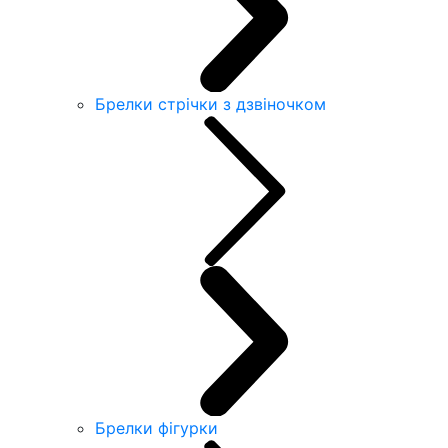
Брелки стрічки з дзвіночком
Брелки фігурки