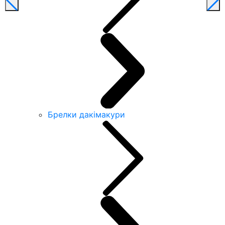
Брелки дакімакури