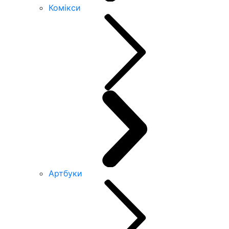
Комікси
Артбуки