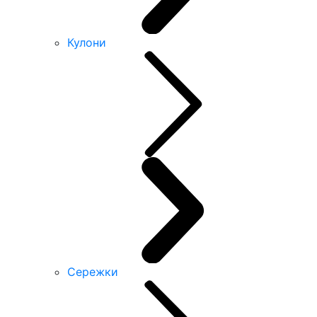
Кулони
Сережки