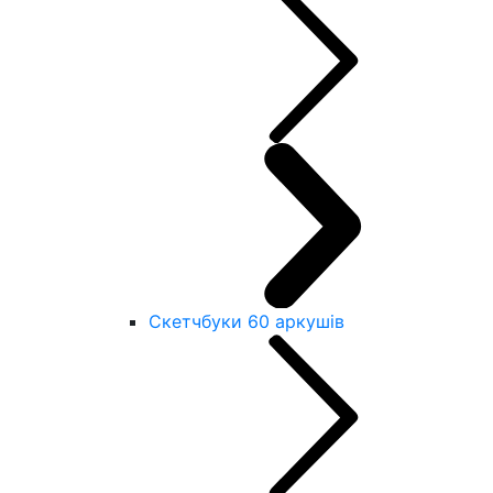
Скетчбуки 60 аркушів