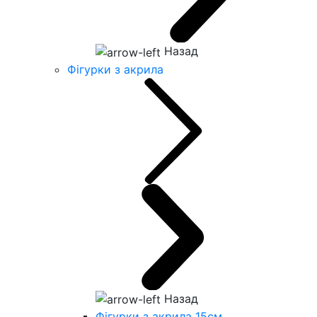
Назад
Фігурки з акрила
Назад
Фігурки з акрила 15см