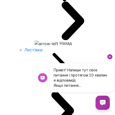
Назад
Листівки