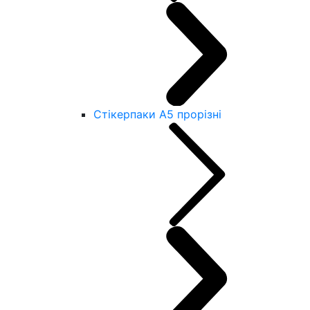
Стікерпаки А5 прорізні