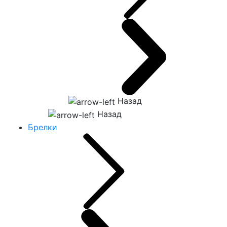
Назад
Назад
Брелки