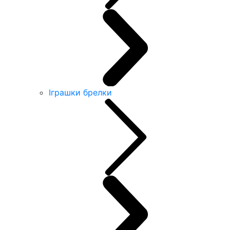
Іграшки брелки