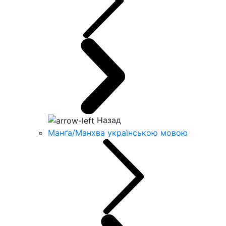
Назад
Манґа/Манхва українською мовою