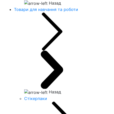
Назад
Товари для навчання та роботи
Назад
Стікерпаки