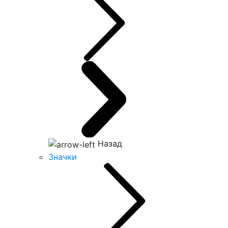
Назад
Значки