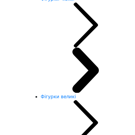
Фігурки великі