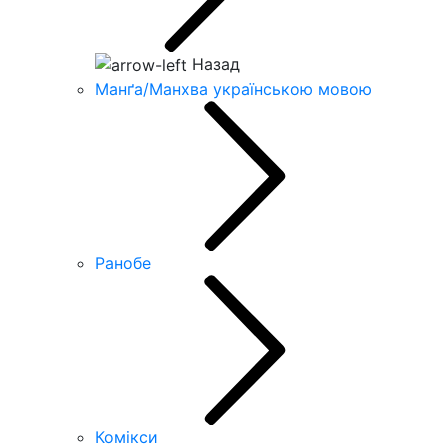
Назад
Манґа/Манхва українською мовою
Ранобе
Комікси