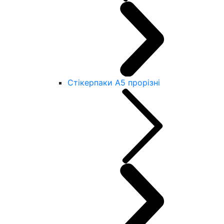
Стікерпаки А5 прорізні