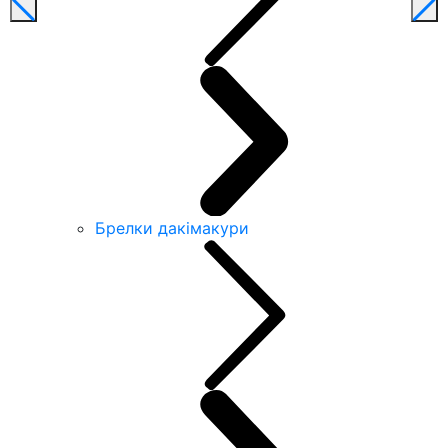
Брелки дакімакури