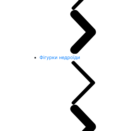
Фігурки недроїди