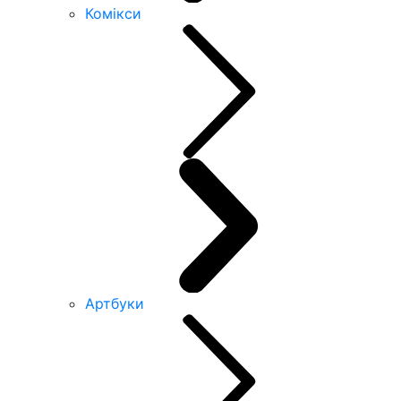
Комікси
Артбуки