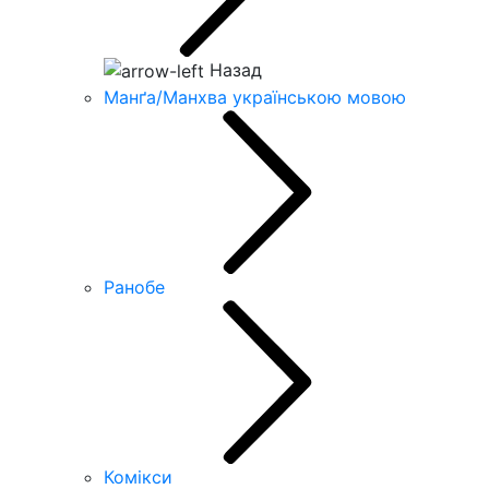
Назад
Манґа/Манхва українською мовою
Ранобе
Комікси