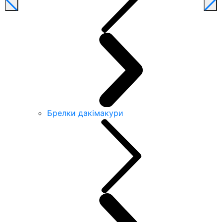
Брелки дакімакури