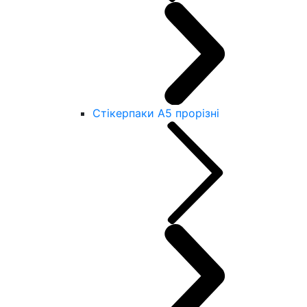
Стікерпаки А5 прорізні