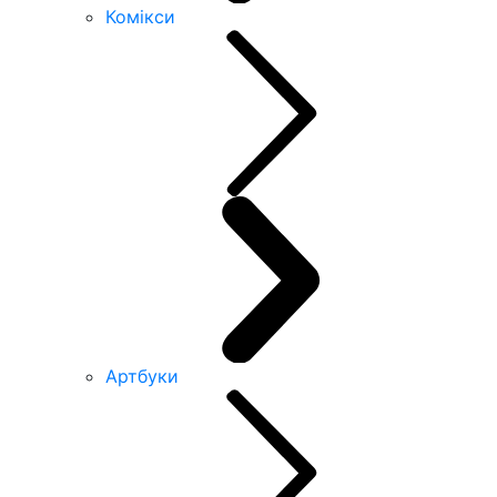
Комікси
Артбуки