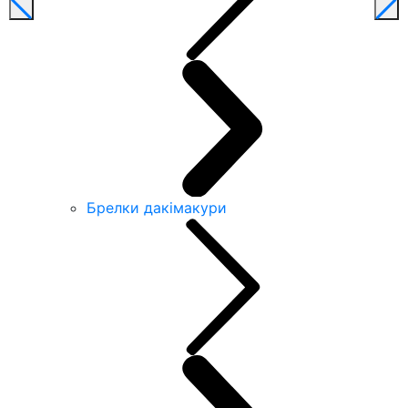
Брелки дакімакури