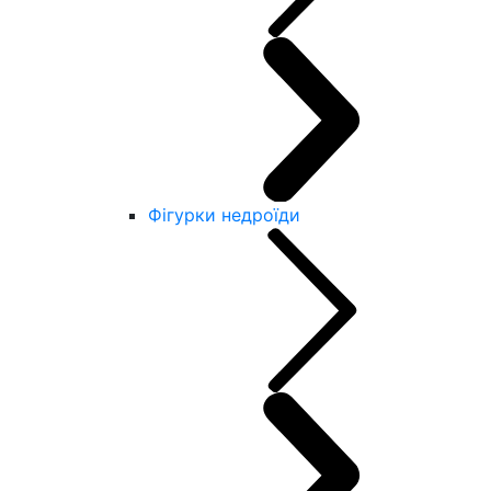
Фігурки недроїди