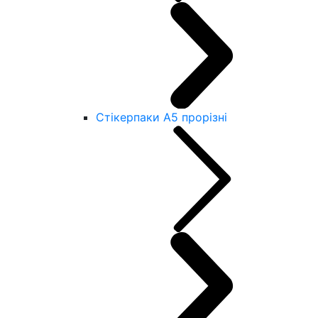
Стікерпаки А5 прорізні