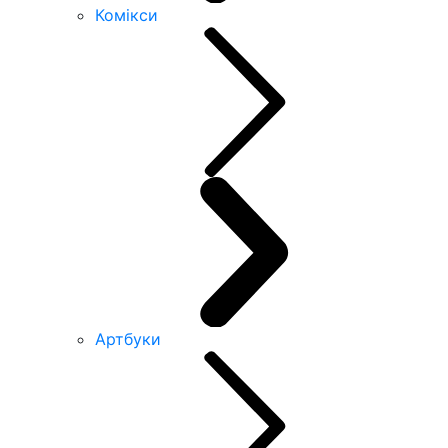
Комікси
Артбуки