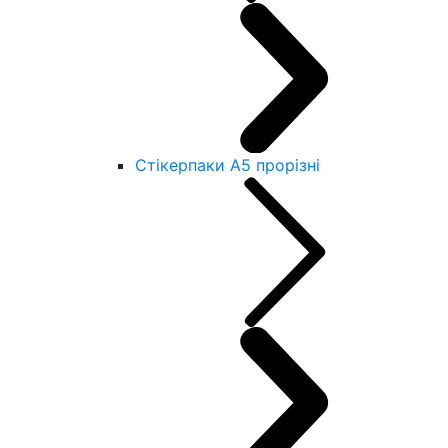
Стікерпаки А5 прорізні