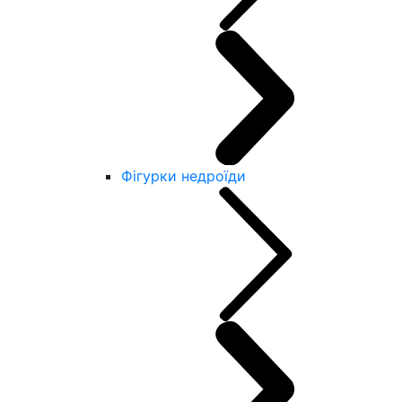
Фігурки недроїди