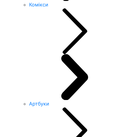
Комікси
Артбуки