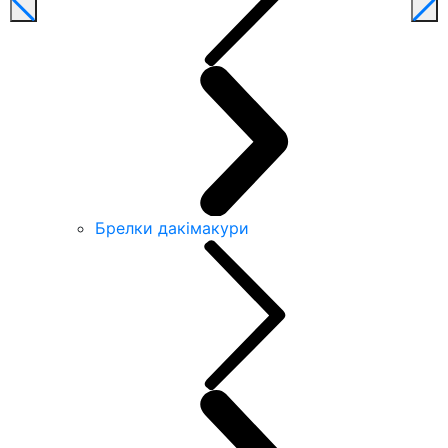
Брелки дакімакури