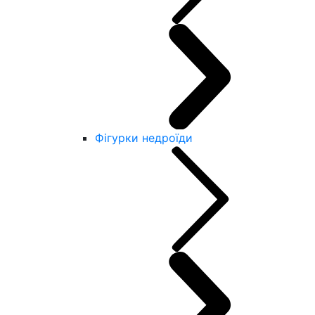
Фігурки недроїди