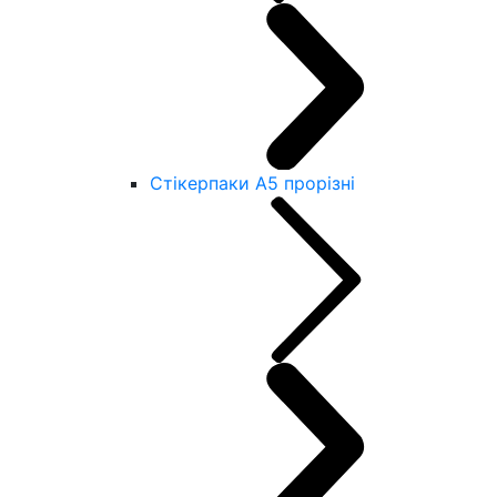
Стікерпаки А5 прорізні