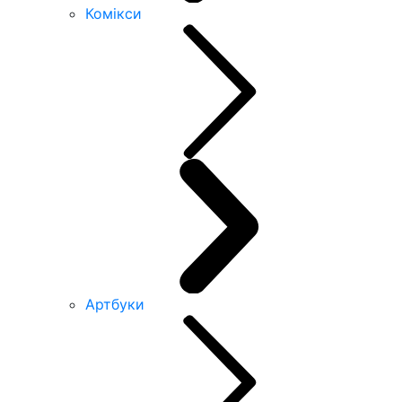
Комікси
Артбуки