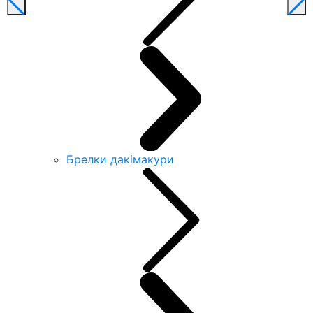
Брелки дакімакури