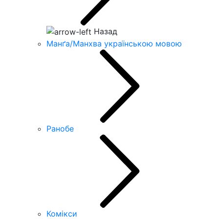
Назад
Манґа/Манхва українською мовою
Ранобе
Комікси