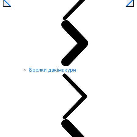
Брелки дакімакури