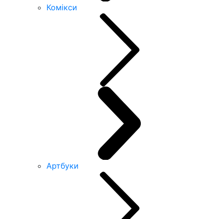
Комікси
Артбуки