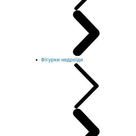
Фігурки недроїди