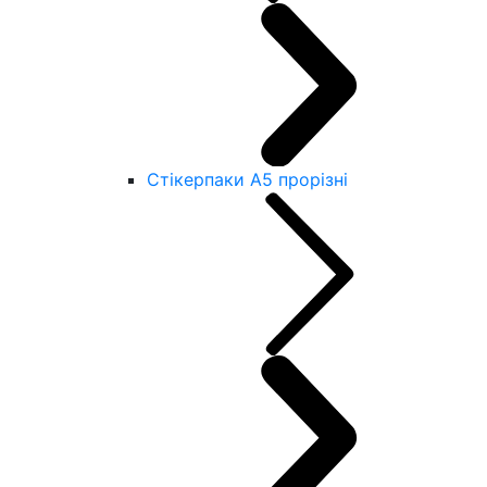
Стікерпаки А5 прорізні