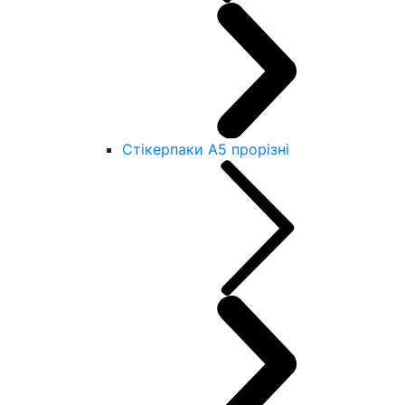
Стікерпаки А5 прорізні