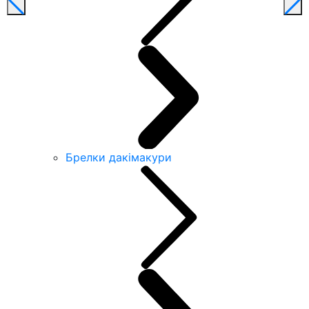
Брелки дакімакури