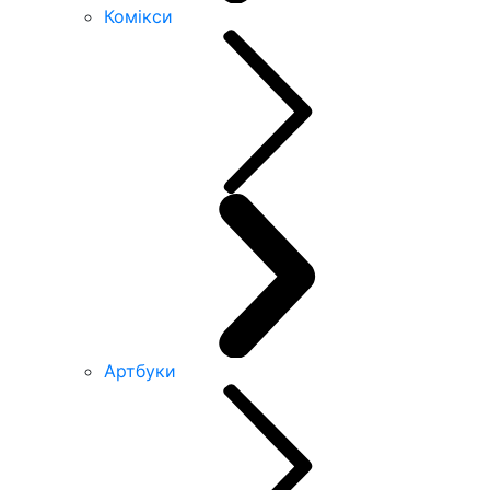
Комікси
Артбуки