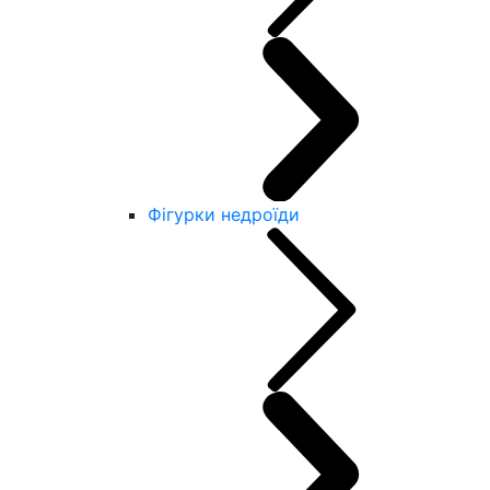
Фігурки недроїди