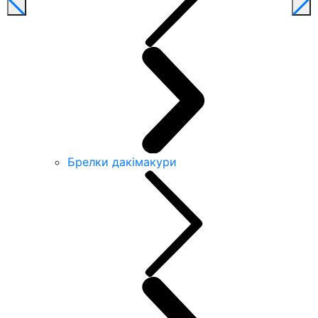
Брелки дакімакури