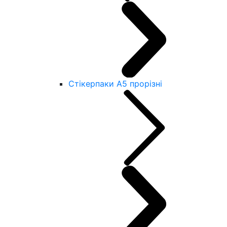
Стікерпаки А5 прорізні