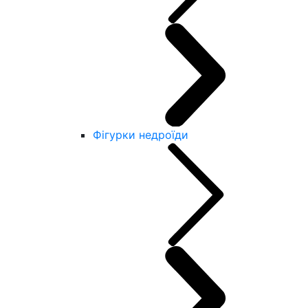
Фігурки недроїди