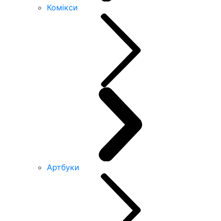
Комікси
Артбуки