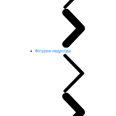
Фігурки недроїди