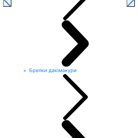
Брелки дакімакури