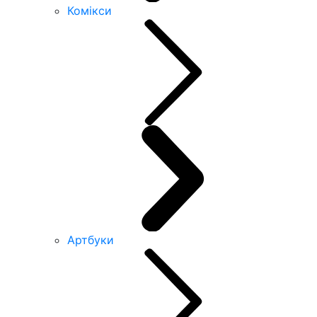
Комікси
Артбуки