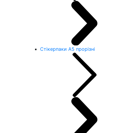
Стікерпаки А5 прорізні