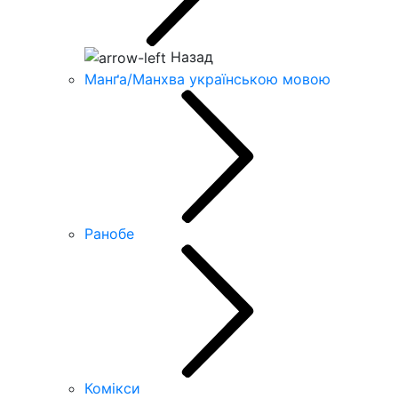
Назад
Манґа/Манхва українською мовою
Ранобе
Комікси