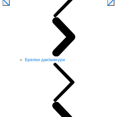
Брелки дакімакури