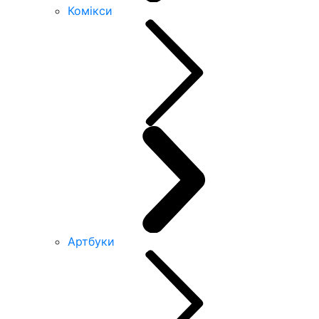
Комікси
Артбуки