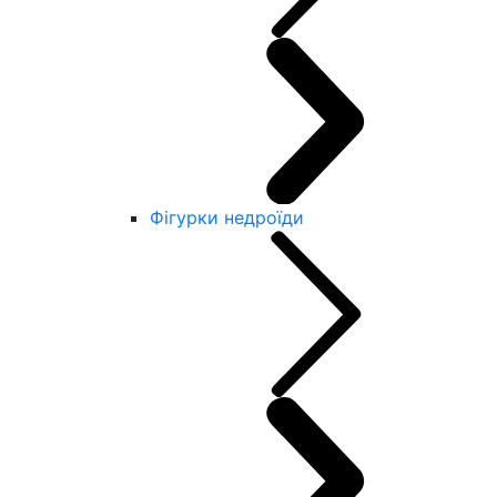
Фігурки недроїди