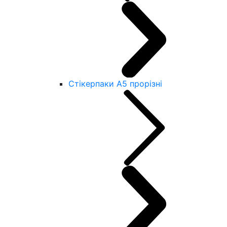
Стікерпаки А5 прорізні