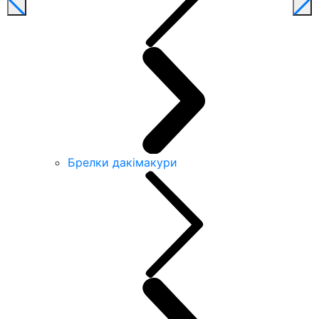
Брелки дакімакури