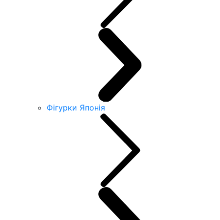
Фігурки Японія