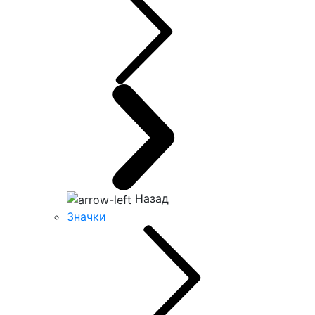
Назад
Значки