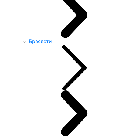
Браслети