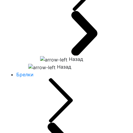
Назад
Назад
Брелки