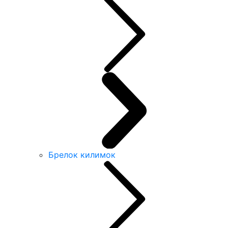
Брелок килимок