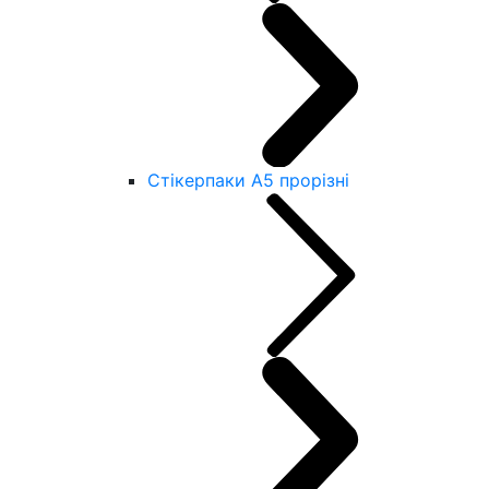
Стікерпаки А5 прорізні