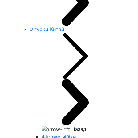
Фігурки Китай
Назад
Фігурки чібіки