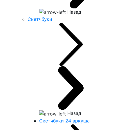
Назад
Скетчбуки
Назад
Скетчбуки 24 аркуша