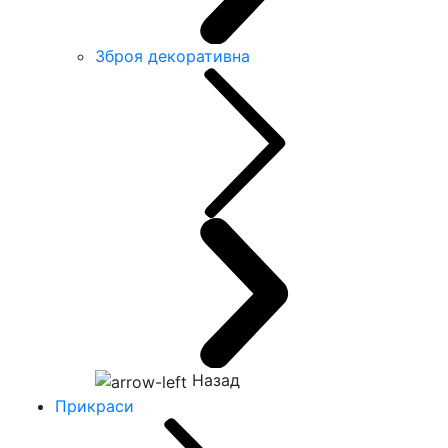
Зброя декоративна
Назад
Прикраси