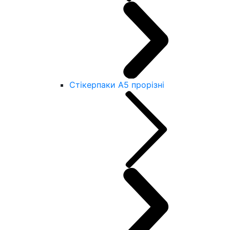
Стікерпаки А5 прорізні