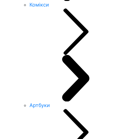
Комікси
Артбуки