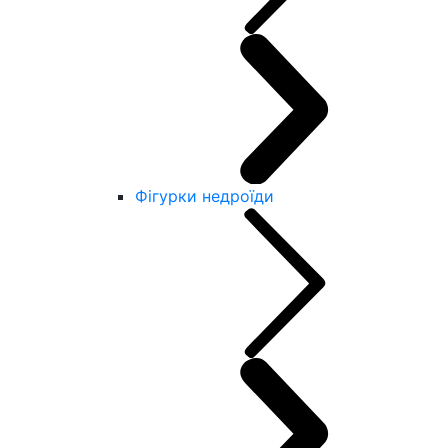
Фігурки недроїди