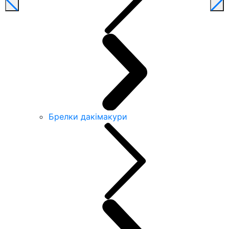
Брелки дакімакури