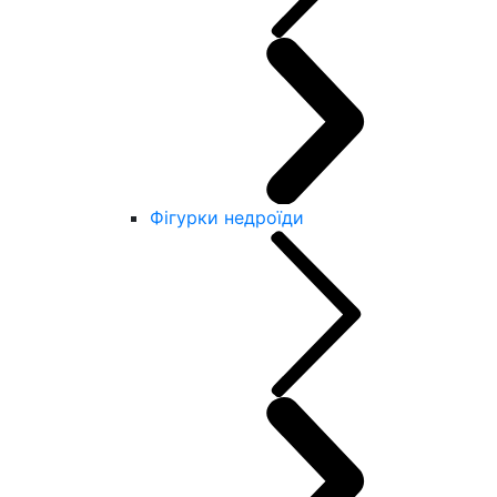
Фігурки недроїди