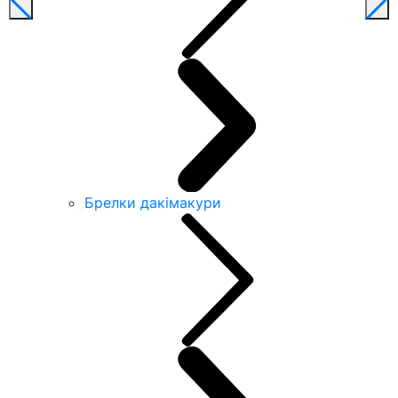
Брелки дакімакури