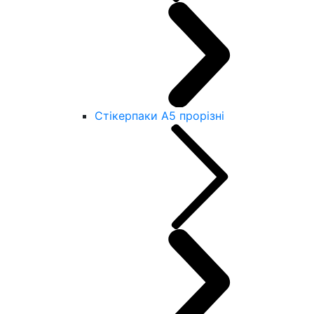
Стікерпаки А5 прорізні