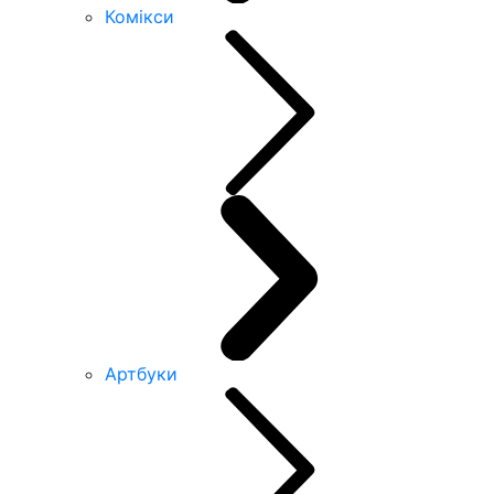
Комікси
Артбуки