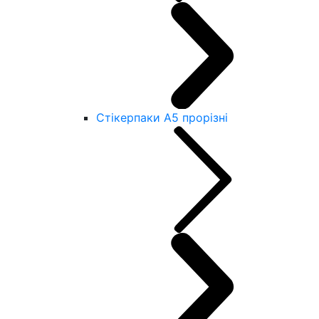
Стікерпаки А5 прорізні