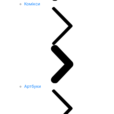
Комікси
Артбуки