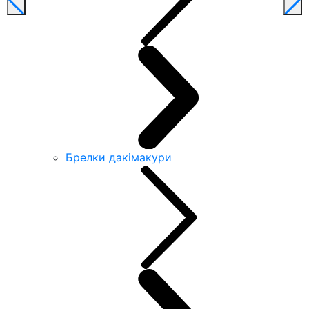
Брелки дакімакури