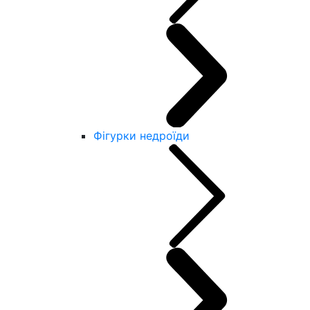
Фігурки недроїди