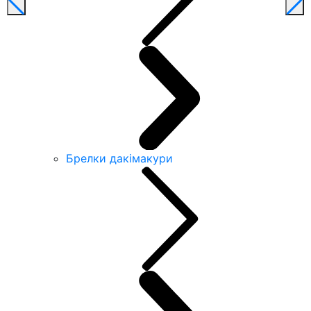
Брелки дакімакури