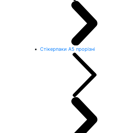
Стікерпаки А5 прорізні