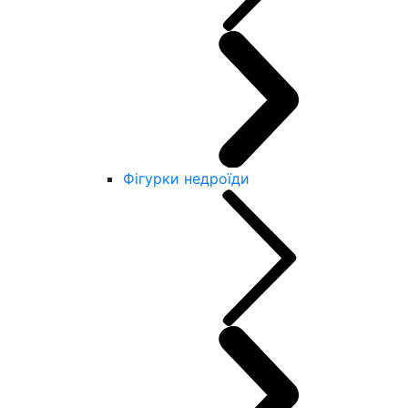
Фігурки недроїди