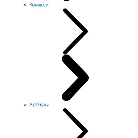
Комікси
Артбуки