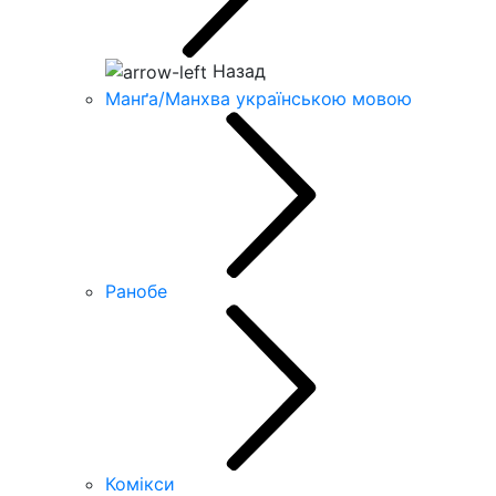
Назад
Манґа/Манхва українською мовою
Ранобе
Комікси