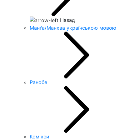
Назад
Манґа/Манхва українською мовою
Ранобе
Комікси