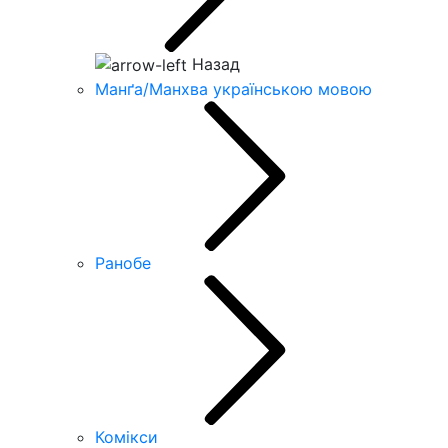
Назад
Манґа/Манхва українською мовою
Ранобе
Комікси