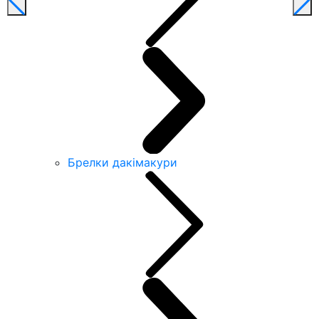
Брелки дакімакури