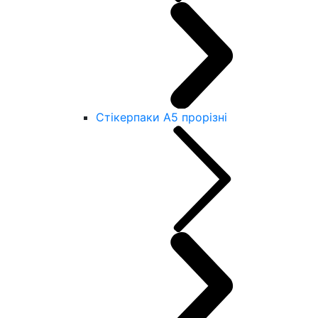
Стікерпаки А5 прорізні