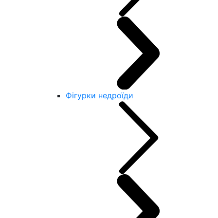
Фігурки недроїди