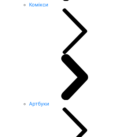
Комікси
Артбуки