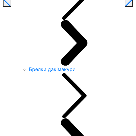
Брелки дакімакури