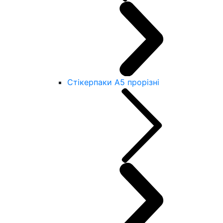
Стікерпаки А5 прорізні