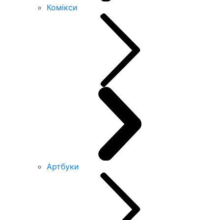
Комікси
Артбуки