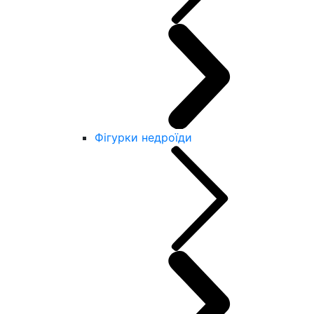
Фігурки недроїди