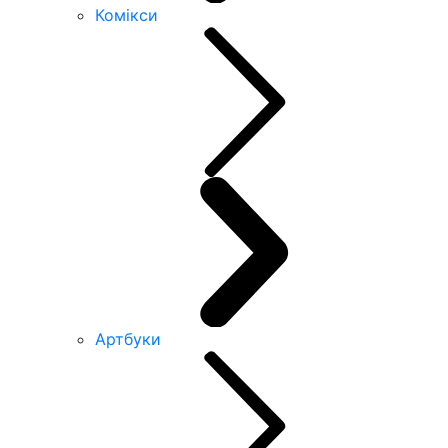
Комікси
Артбуки