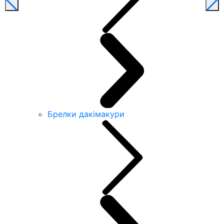
Брелки дакімакури