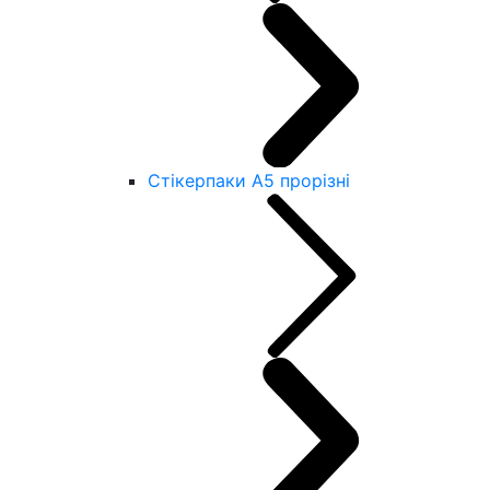
Стікерпаки А5 прорізні