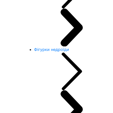
Фігурки недроїди