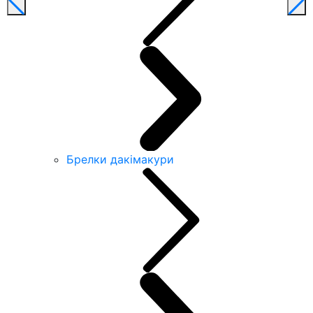
Брелки дакімакури