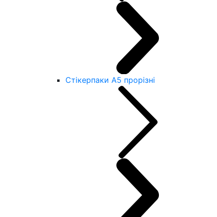
Стікерпаки А5 прорізні