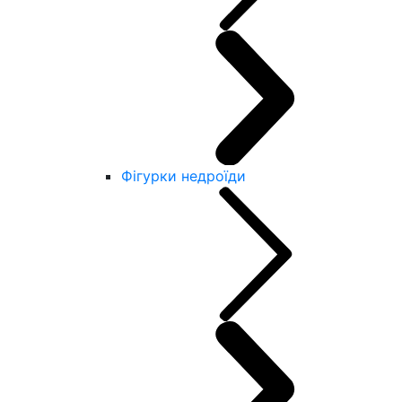
Фігурки недроїди