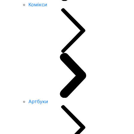
Комікси
Артбуки