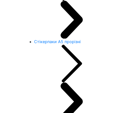
Стікерпаки А5 прорізні