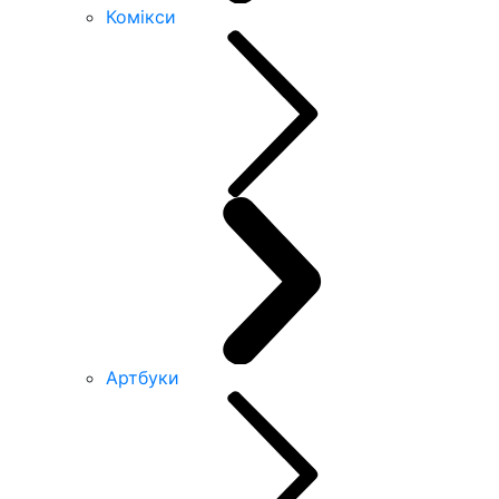
Комікси
Артбуки