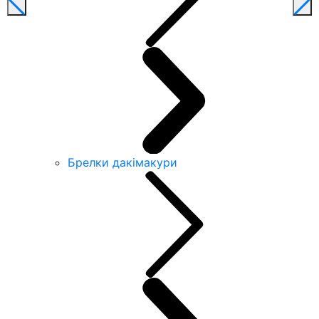
Брелки дакімакури