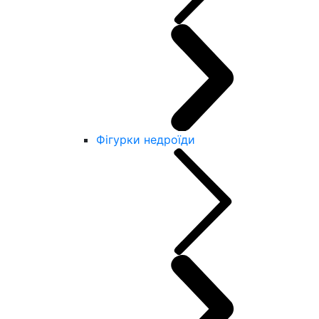
Фігурки недроїди