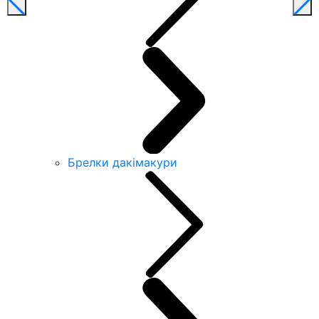
Брелки дакімакури