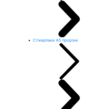
Стікерпаки А5 прорізні