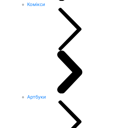
Комікси
Артбуки