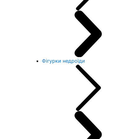
Фігурки недроїди