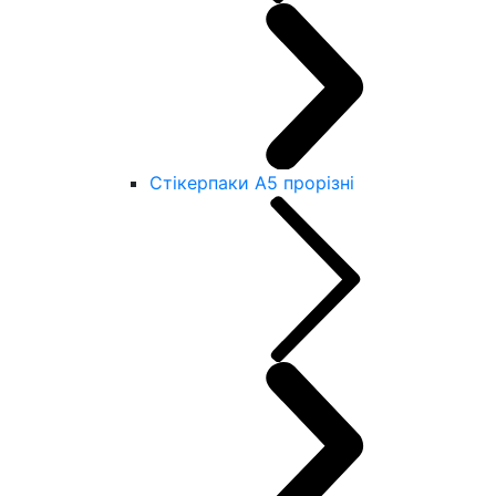
Стікерпаки А5 прорізні