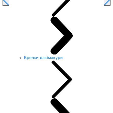
Брелки дакімакури