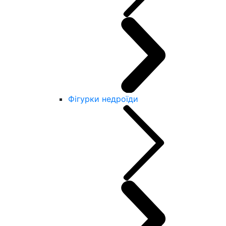
Фігурки недроїди