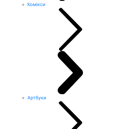
Комікси
Артбуки