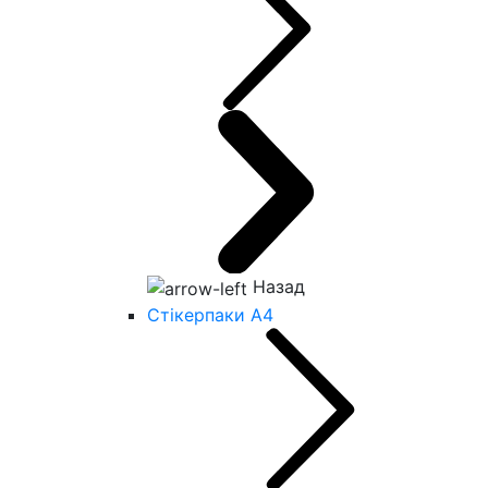
Назад
Стікерпаки А4