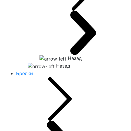
Назад
Назад
Брелки