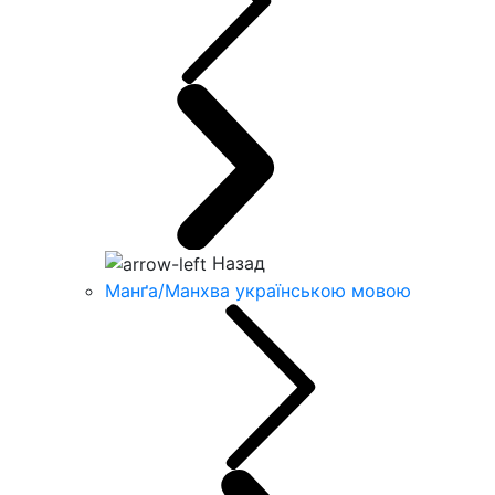
Назад
Манґа/Манхва українською мовою