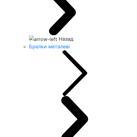
Назад
Брелки металеві