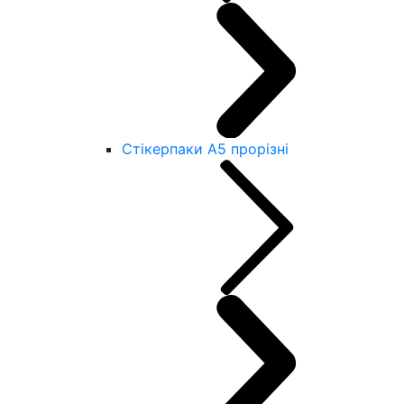
Стікерпаки А5 прорізні