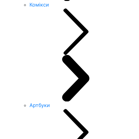
Комікси
Артбуки