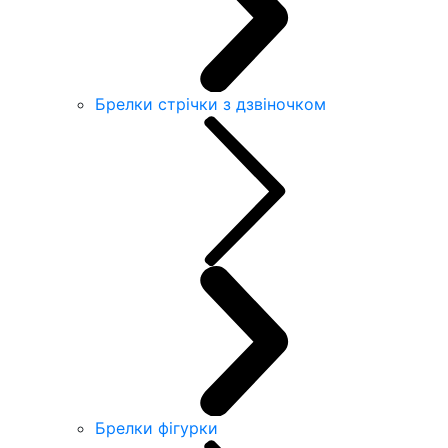
Брелки стрічки з дзвіночком
Брелки фігурки