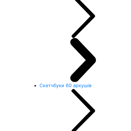
Скетчбуки 60 аркушів