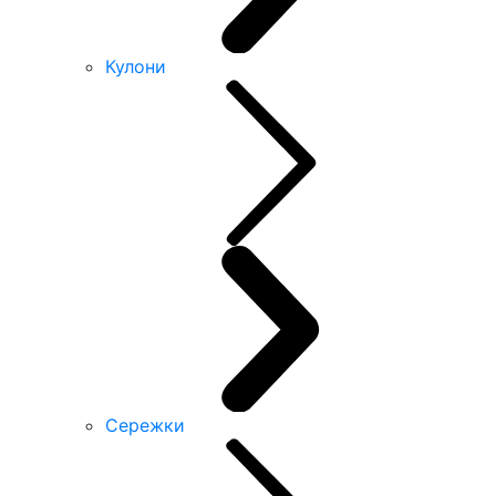
Кулони
Сережки