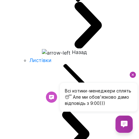
Назад
Листівки