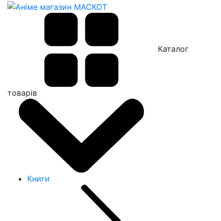
Каталог
товарів
Книги