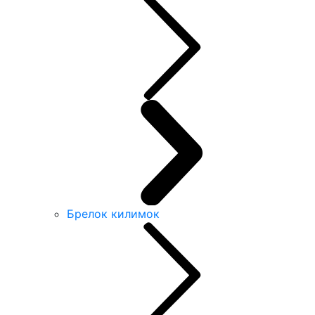
Брелок килимок