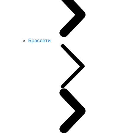
Браслети