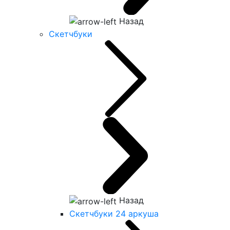
Назад
Скетчбуки
Назад
Скетчбуки 24 аркуша