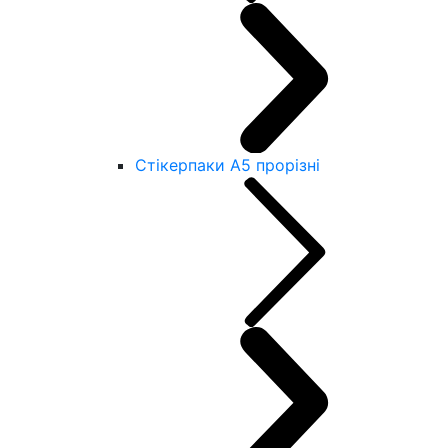
Стікерпаки А5 прорізні