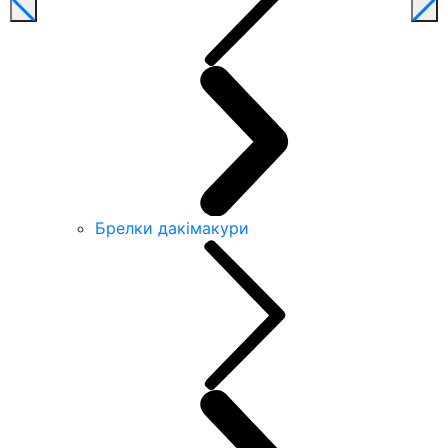
Брелки дакімакури