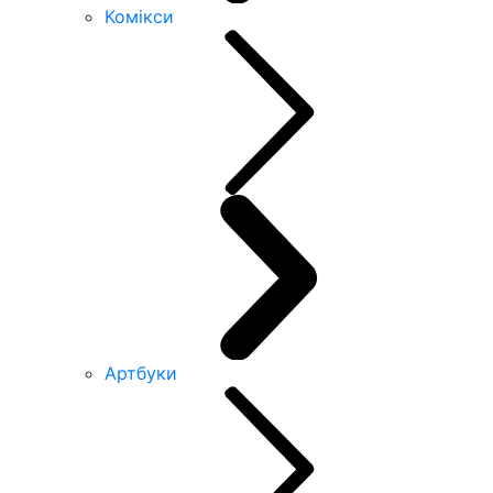
Комікси
Артбуки