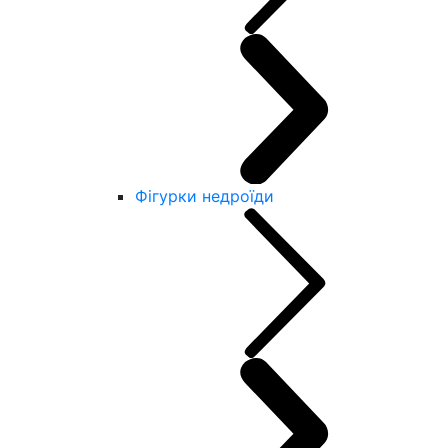
Фігурки недроїди